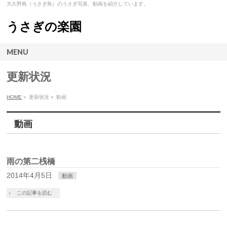
大久野島（うさぎ島）のうさぎ写真、動画を紹介しています。
うさぎの楽園
MENU
更新状況
HOME
»
更新状況 »
動画
動画
雨の第二桟橋
2014年4月5日
動画
この記事を読む